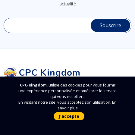
actualité
CPC Kingdom
CPC-Kingdom
, utilise des cookies pour vous fournir
CPC Kingdom
, la puissance d'une jeunesse innovante. Nous
une expérience personnalisée et améliorer le service
sommes une équipe réactive, passionnée et efficace pour
qui vous est offert.
conduire vos projets de digitalisation d’entreprise quelques soit
En visitant notre site, vous acceptez son utilisation.
En
savoir plus
votre défi. En un mot, nous donnons vie à vos idées.
J'accepte